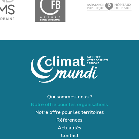
transformations majeures ?
Votre plan d'action est-il crédible au regard des
dynamiques externes ?
Analyse des transformations internes
Qu'en est-il de votre organisation interne ? Qui pilote
vraiment la transition carbone ?
Vos processus de décision intègrent-ils les enjeux
climatiques ?
Votre trajectoire carbone est-elle portée par une vraie
dynamique organisationnelle, ou est-ce un exercice
administratif ?
Synthèse et recommandations stratégiques
Qui sommes-nous ?
Notre offre pour les organisations
Cohérence entre vos ambitions affichées, votre périmètre
Notre offre pour les territoires
d'analyse et votre plan d'actions
Références
Pertinence et solidité de vos indicateurs de suivi
Actualités
Crédibilité et faisabilité de votre trajectoire de
Contact
décarbonation