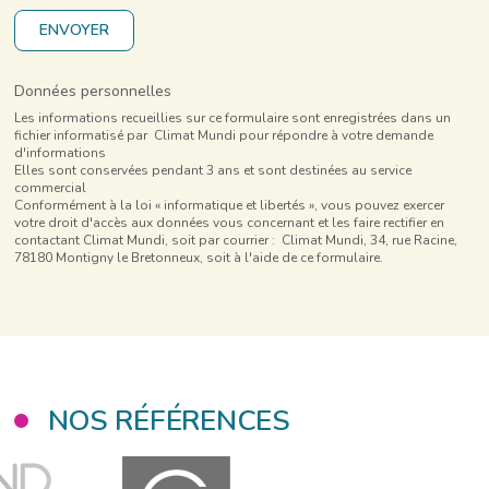
À l’issue de toutes nos prestations de bilan des émissions
bilans GES réglementaires (Référent ABC-AFNOR)
Universcience / Cité des sciences et de l’industrie :
de GES, nous avons à cœur de transférer les outils de
ENVOYER
mise en place d’une démarche d’achat responsable,
Audits de bilans selon la méthode Bilan Carbone® de
manière à ce que le pilote interne puisse mettre à jour le
pilotage de la démarche et articulation avec le projet
l'Association pour la transition Bas Carbone et selon la
bilan en toute autonomie.
d’établissement
Données personnelles
méthode pour la réalisation des bilans de gaz à effet de
Les informations recueillies sur ce formulaire sont enregistrées dans un
serre (article L. 229-25 du code de l’environnement).
fichier informatisé par Climat Mundi pour répondre à votre demande
d'informations
3. Audit stratégique et de pertinence — Au-delà du
Elles sont conservées pendant 3 ans et sont destinées au service
commercial
chiffre
Conformément à la loi « informatique et libertés », vous pouvez exercer
votre droit d'accès aux données vous concernant et les faire rectifier en
Nous allons plus loin : au-delà de la conformité
contactant Climat Mundi, soit par courrier : Climat Mundi, 34, rue Racine,
méthodologique, nous questionnons votre positionnement
78180 Montigny le Bretonneux, soit à l'aide de ce formulaire.
climat dans sa globalité :
Analyse des transformations structurelles et
contextuelles
Votre stratégie carbone tient-elle compte des évolutions
structurelles de votre secteur et de votre activité ?
NOS RÉFÉRENCES
(mutations réglementaires, évolutions sociétales,
changements des demandes de la collectivité)
Les indicateurs que vous suivez sont-ils alignés sur ces